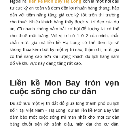
Ngoài ra,
liền kề Mon Bay Hạ Long
còn là một nơi đầu
tư cực kỳ an toàn và đem đến lợi nhuận hàng tháng, hấp
dẫn với tiềm năng tăng giá cực kỳ tốt trên thị trường
cho thuê. Nhiều khách hàng thấy được vị trí đẹp của dự
án, đã nhanh chóng nắm bắt cơ hội để tương lai có thể
cho thuê mặt bằng. Với vị trí có 1-0-2 của mình, chắc
chắn mức giá mà liền kề Hạ Long có thể đem lại sẽ
không thua kém bất kỳ một vị trí nào, thậm chí, mức giá
có thể nâng cao hơn khi lượng khách du lịch hàng năm
đổ về khu vực này đang tăng rất cao.
Liền kề Mon Bay tròn vẹn
cuộc sống cho cư dân
Dù sở hữu một vị trí đắt đỏ giữa lòng thành phố du lịch
số 1 tại Việt Nam – Hạ Long, dự án liền kề Mon Bay vẫn
đảm bảo một cuộc sống mĩ mãn nhất cho mọi cư dân
bằng chuỗi tiện ích sành điệu, hiện đại cho cư dân.