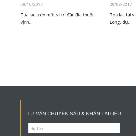
09/10/2017
29/08/2017
Tọa lạc trên một vị trí đắc địa thuộc
Tọa lạc tại v
Vịnh…
Long, dự…
TƯ VẤN CHUYÊN SÂU & NHẬN TÀI LIỆU