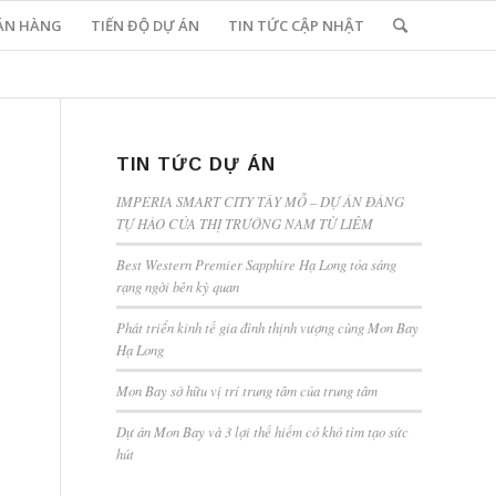
ÁN HÀNG
TIẾN ĐỘ DỰ ÁN
TIN TỨC CẬP NHẬT
TIN TỨC DỰ ÁN
IMPERIA SMART CITY TÂY MỖ – DỰ ÁN ĐÁNG
TỰ HÀO CỦA THỊ TRƯỜNG NAM TỪ LIÊM
Best Western Premier Sapphire Hạ Long tỏa sáng
rạng ngời bên kỳ quan
Phát triển kinh tế gia đình thịnh vượng cùng Mon Bay
Hạ Long
Mon Bay sở hữu vị trí trung tâm của trung tâm
Dự án Mon Bay và 3 lợi thế hiếm có khó tìm tạo sức
hút